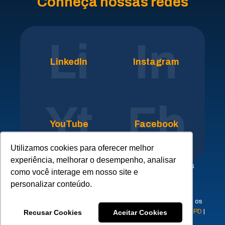
Conheça nossas redes
Li
In
LinkedIn
Instagram
Yt
Fb
YouTube
Facebook
Utilizamos cookies para oferecer melhor
experiência, melhorar o desempenho, analisar
Clique aqui para conhecer nossa rede de empresas
como você interage em nosso site e
parceiras do
SICLOPE
personalizar conteúdo.
© 2023 - ERPLAN - Tecnologia e Gestão SSMAQ - Todos os
direitos reservados |
Aviso de Proteção de Dados
|
FAQ LGPD
|
Recusar Cookies
Aceitar Cookies
Requisição de Titulares