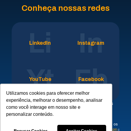
Conheça nossas redes
Li
In
LinkedIn
Instagram
Yt
Fb
YouTube
Facebook
Utilizamos cookies para oferecer melhor
experiência, melhorar o desempenho, analisar
Clique aqui para conhecer nossa rede de empresas
como você interage em nosso site e
parceiras do
SICLOPE
personalizar conteúdo.
© 2023 - ERPLAN - Tecnologia e Gestão SSMAQ - Todos os
direitos reservados |
Aviso de Proteção de Dados
|
FAQ LGPD
|
Recusar Cookies
Aceitar Cookies