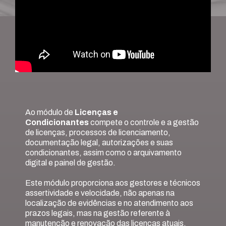
Ao módulo de
Licenças e
Condicionantes
compete o controle e a gestão
de licenças, processos de licenciamento,
documentação legal, autorizações e suas
condicionantes, assim como o arquivamento
digital e painel de gestão.
Este módulo proporciona aos gestores e técnicos
assertividade e velocidade, não apenas na
localização de evidências e no atendimento aos
prazos legais, mas na gestão referente à
manutenção e renovação das licenças atuais,