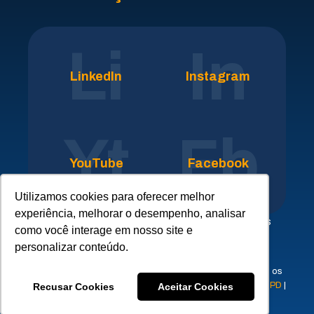
Li
In
LinkedIn
Instagram
Yt
Fb
YouTube
Facebook
Utilizamos cookies para oferecer melhor
experiência, melhorar o desempenho, analisar
Clique aqui para conhecer nossa rede de empresas
como você interage em nosso site e
parceiras do
SICLOPE
personalizar conteúdo.
© 2023 - ERPLAN - Tecnologia e Gestão SSMAQ - Todos os
direitos reservados |
Aviso de Proteção de Dados
|
FAQ LGPD
|
Recusar Cookies
Aceitar Cookies
Requisição de Titulares