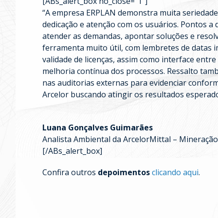
[ABs_alert_box no_close=”1″]
“A empresa ERPLAN demonstra muita seriedade c
dedicação e atenção com os usuários. Pontos a d
atender as demandas, apontar soluções e resol
ferramenta muito útil, com lembretes de datas
validade de licenças, assim como interface entr
melhoria contínua dos processos. Ressalto ta
nas auditorias externas para evidenciar confor
Arcelor buscando atingir os resultados esperado
Luana Gonçalves Guimarães
Analista Ambiental da ArcelorMittal – Mineração
[/ABs_alert_box]
Confira outros
depoimentos
clicando aqui
.