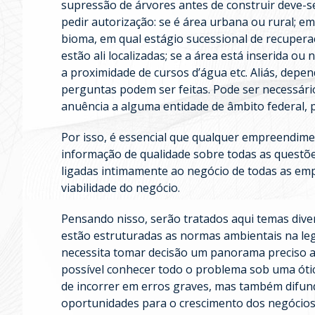
supressão de árvores antes de construir deve-s
pedir autorização: se é área urbana ou rural; e
bioma, em qual estágio sucessional de recuperaç
estão ali localizadas; se a área está inserida o
a proximidade de cursos d’água etc. Aliás, dep
perguntas podem ser feitas. Pode ser necessário
anuência a alguma entidade de âmbito federal, 
Por isso, é essencial que qualquer empreendi
informação de qualidade sobre todas as questõ
ligadas intimamente ao negócio de todas as emp
viabilidade do negócio.
Pensando nisso, serão tratados aqui temas dive
estão estruturadas as normas ambientais na legi
necessita tomar decisão um panorama preciso ac
possível conhecer todo o problema sob uma óti
de incorrer em erros graves, mas também difu
oportunidades para o crescimento dos negócios