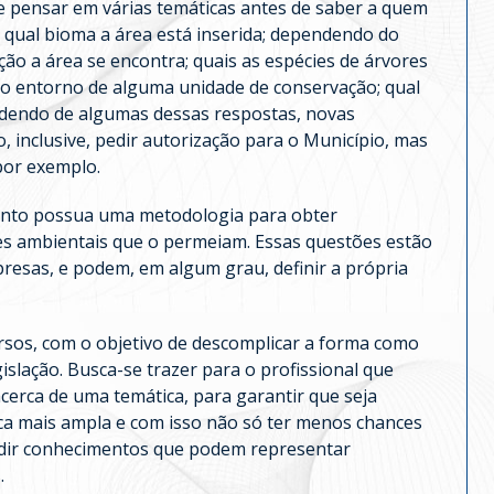
e pensar em várias temáticas antes de saber a quem
m qual bioma a área está inserida; dependendo do
ão a área se encontra; quais as espécies de árvores
u no entorno de alguma unidade de conservação; qual
endendo de algumas dessas respostas, novas
, inclusive, pedir autorização para o Município, mas
por exemplo.
mento possua uma metodologia para obter
es ambientais que o permeiam. Essas questões estão
resas, e podem, em algum grau, definir a própria
rsos, com o objetivo de descomplicar a forma como
slação. Busca-se trazer para o profissional que
erca de uma temática, para garantir que seja
ca mais ampla e com isso não só ter menos chances
ndir conhecimentos que podem representar
.