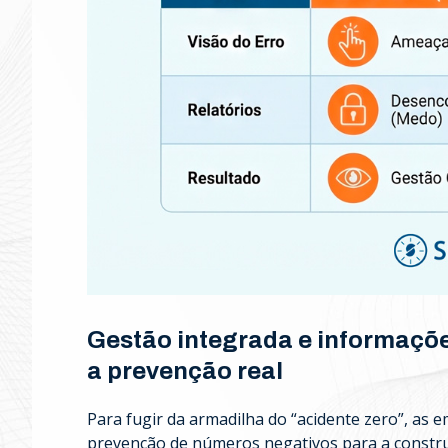
Gestão integrada e informaçõe
a prevenção real
Para fugir da armadilha do “acidente zero”, a
prevenção de números negativos para a const