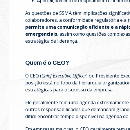
Aperfeiçoamento do mapeamento e control
As questões de SSMA têm implicações significat
colaboradores, a conformidade regulatória e a
permite uma comunicação eficiente e a rápi
emergenciais
, assim como questões complexas
estratégica de liderança.
Quem é o CEO?
O CEO (
Chief Executive Officer
) ou Presidente Exec
posição está no topo da hierarquia organizacion
estratégicas para o sucesso da empresa.
Ele geralmente tem uma agenda extremamente 
outras responsabilidades que demandam grande
difícil encontrar tempo disponível na agenda d
Em empresas maiores, o CEO geralmente tem uma