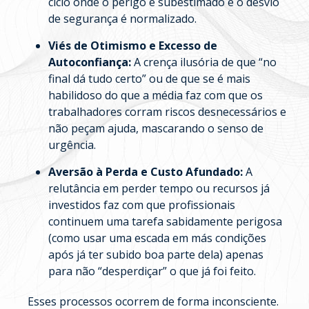
ciclo onde o perigo é subestimado e o desvio
de segurança é normalizado.
Viés de Otimismo e Excesso de
Autoconfiança:
A crença ilusória de que “no
final dá tudo certo” ou de que se é mais
habilidoso do que a média faz com que os
trabalhadores corram riscos desnecessários e
não peçam ajuda, mascarando o senso de
urgência.
Aversão à Perda e Custo Afundado:
A
relutância em perder tempo ou recursos já
investidos faz com que profissionais
continuem uma tarefa sabidamente perigosa
(como usar uma escada em más condições
após já ter subido boa parte dela) apenas
para não “desperdiçar” o que já foi feito.
Esses processos ocorrem de forma inconsciente.