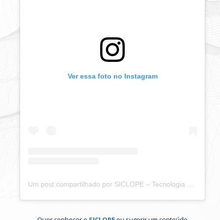
Ver essa foto no Instagram
Um post compartilhado por SICLOPE – Tecnologia em QSMA (@siclope.tech)
Quer conhecer o
SICLOPE
ou sugerir um conteúdo