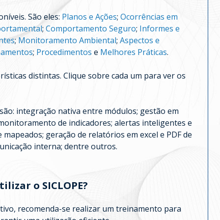
níveis. São eles:
Planos e Ações
;
Ocorrências em
ortamental
;
Comportamento Seguro
;
Informes e
ntes
;
Monitoramento Ambiental
;
Aspectos e
namentos
;
Procedimentos
e
Melhores Práticas
.
ísticas distintas. Clique sobre cada um para ver os
ão: integração nativa entre módulos; gestão em
onitoramento de indicadores; alertas inteligentes e
 mapeados; geração de relatórios em excel e PDF de
unicação interna; dentre outros.
tilizar o SICLOPE?
itivo, recomenda-se realizar um treinamento para