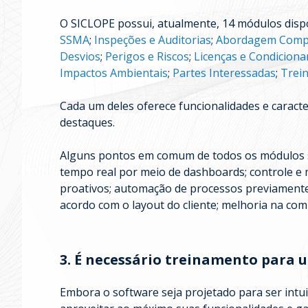
O SICLOPE possui, atualmente, 14 módulos dispo
SSMA
;
Inspeções e Auditorias
;
Abordagem Comp
Desvios
;
Perigos e Riscos
;
Licenças e Condiciona
Impactos Ambientais
;
Partes Interessadas
;
Trei
Cada um deles oferece funcionalidades e caracter
destaques.
Alguns pontos em comum de todos os módulos s
tempo real por meio de dashboards; controle e m
proativos; automação de processos previamente
acordo com o layout do cliente; melhoria na com
3. É necessário treinamento para u
Embora o software seja projetado para ser intu