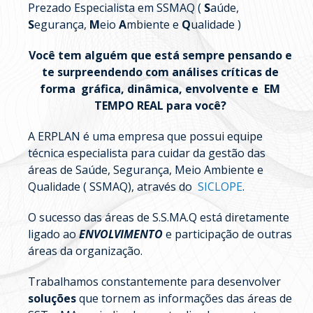
Prezado Especialista em SSMAQ (
S
aúde,
S
egurança,
M
eio
A
mbiente e
Q
ualidade )
Você tem alguém que está sempre pensando e
te surpreendendo com análises críticas de
forma gráfica, dinâmica, envolvente e EM
TEMPO REAL para você?
A ERPLAN é uma empresa que possui equipe
técnica especialista para cuidar da gestão das
áreas de Saúde, Segurança, Meio Ambiente e
Qualidade ( SSMAQ), através do
SICLOPE
.
O sucesso das áreas de S.S.MA.Q está diretamente
ligado ao
ENVOLVIMENTO
e participação de outras
áreas da organização.
Trabalhamos constantemente para desenvolver
soluções
que tornem as informações das áreas de