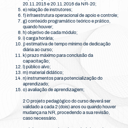
20.11.2015 e 20.11.2016 da NR-20;
e) relação de instrutores;
f) infraestrutura operacional de apoio e controle;
g) conteúdo programático teórico e prático,
quando houver;
h) objetivo de cada módulo;
i) carga horária;
j) estimativa de tempo mínimo de dedicação
diária ao curso;
k) prazo máximo para conclusão da
capacitação;
l) público alvo;
m) material didático;
n) instrumentos para potencialização do
aprendizado;
o) avaliação de aprendizagem;
2 O projeto pedagógico do curso deverá ser
validado a cada 2 (dois) anos ou quando houver
mudança na NR, procedendo a sua revisão,
caso necessário.